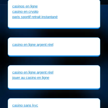
casinos en ligne
casino en crypto
paris sportif retrait instantané
casino en ligne argent réel
casino en ligne argent réel
jouer au casino en ligne
casino sans kyc