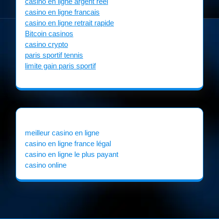
casino en ligne argent réel
casino en ligne francais
casino en ligne retrait rapide
Bitcoin casinos
casino crypto
paris sportif tennis
limite gain paris sportif
meilleur casino en ligne
casino en ligne france légal
casino en ligne le plus payant
casino online