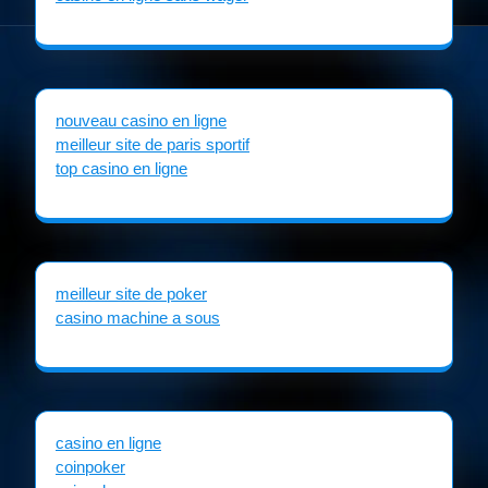
nouveau casino en ligne
meilleur site de paris sportif
top casino en ligne
meilleur site de poker
casino machine a sous
casino en ligne
coinpoker