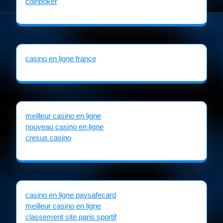
coinpoker
casino en ligne france
meilleur casino en ligne
nouveau casino en ligne
cresus casino
casino en ligne paysafecard
meilleur casino en ligne
classement site paris sportif