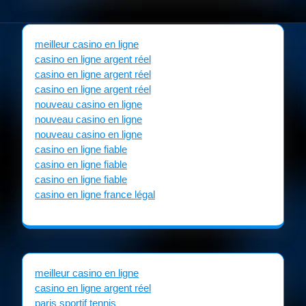
meilleur casino en ligne
casino en ligne argent réel
casino en ligne argent réel
casino en ligne argent réel
nouveau casino en ligne
nouveau casino en ligne
nouveau casino en ligne
casino en ligne fiable
casino en ligne fiable
casino en ligne fiable
casino en ligne france légal
meilleur casino en ligne
casino en ligne argent réel
paris sportif tennis