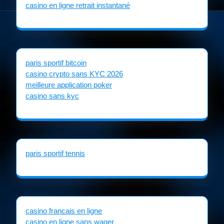
casino en ligne retrait instantané
paris sportif bitcoin
casino crypto sans KYC 2026
meilleure application poker
casino sans kyc
paris sportif tennis
casino francais en ligne
casino en ligne sans wager