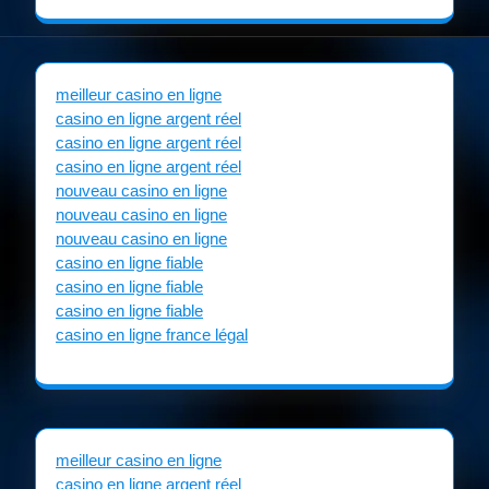
meilleur casino en ligne
casino en ligne argent réel
casino en ligne argent réel
casino en ligne argent réel
nouveau casino en ligne
nouveau casino en ligne
nouveau casino en ligne
casino en ligne fiable
casino en ligne fiable
casino en ligne fiable
casino en ligne france légal
meilleur casino en ligne
casino en ligne argent réel