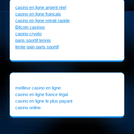
casino en ligne argent réel
casino en ligne francais
casino en ligne retrait rapide
Bitcoin casinos
casino crypto
paris sportif tennis
limite gain paris sportif
meilleur casino en ligne
casino en ligne france légal
casino en ligne le plus payant
casino online