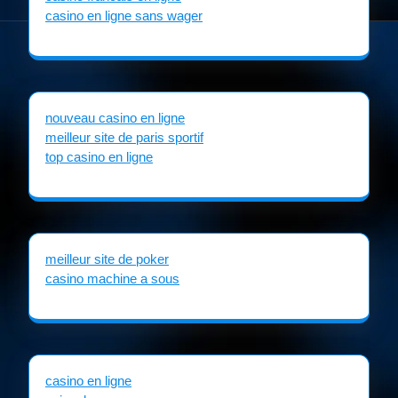
casino en ligne sans wager
nouveau casino en ligne
meilleur site de paris sportif
top casino en ligne
meilleur site de poker
casino machine a sous
casino en ligne