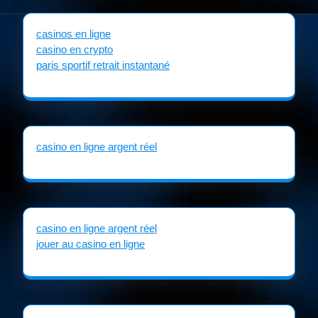
casinos en ligne
casino en crypto
paris sportif retrait instantané
casino en ligne argent réel
casino en ligne argent réel
jouer au casino en ligne