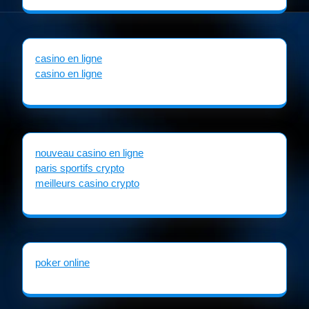
casino en ligne
casino en ligne
nouveau casino en ligne
paris sportifs crypto
meilleurs casino crypto
poker online