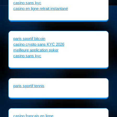
casino sans kyc
casino en ligne retrait instantané
paris sportif bitcoin
casino crypto sans KYC 2026
meilleure application poker
casino sans kyc
paris sportif tennis
casino francais en ligne