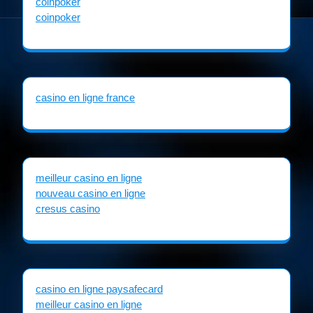
coinpoker
coinpoker
casino en ligne france
meilleur casino en ligne
nouveau casino en ligne
cresus casino
casino en ligne paysafecard
meilleur casino en ligne